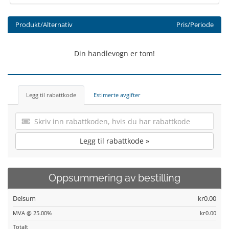
Produkt/Alternativ
Pris/Periode
Din handlevogn er tom!
Legg til rabattkode
Estimerte avgifter
Legg til rabattkode »
Oppsummering av bestilling
Delsum
kr0.00
MVA @ 25.00%
kr0.00
Totalt