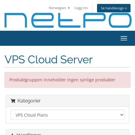
Norwegian
Logg inn
Se handlevogn »
Bytt
navig
VPS Cloud Server
Produktgruppen inneholder ingen synlige produkter
Kategorier