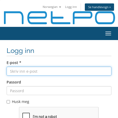
Norwegian
Logg inn
Se handlevogn »
Bytt
navig
Logg inn
E-post *
Passord
Husk meg