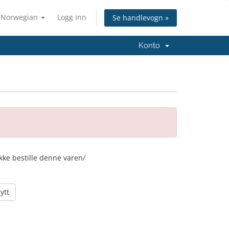
Norwegian
Logg inn
Se handlevogn »
Konto
ikke bestille denne varen/
ytt