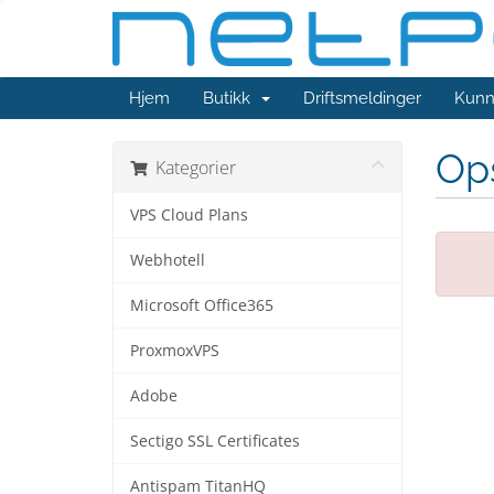
Hjem
Butikk
Driftsmeldinger
Kunn
Ops
Kategorier
VPS Cloud Plans
Webhotell
Microsoft Office365
ProxmoxVPS
Adobe
Sectigo SSL Certificates
Antispam TitanHQ